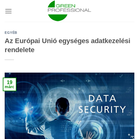
Skip
to
content
EGYÉB
Az Európai Unió egységes adatkezelési
rendelete
19
márc