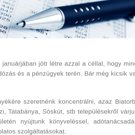
januárjában jött létre azzal a céllal, hogy mi
adózás és a pénzügyek terén. Bár még kicsik va
yékére szeretnénk koncentrálni, azaz Biatorb
, Tatabánya, Sóskút, stb településekről várjuk
letén nyújtunk könyveléssel, adótanácsadá
atos szolgáltatásokat.