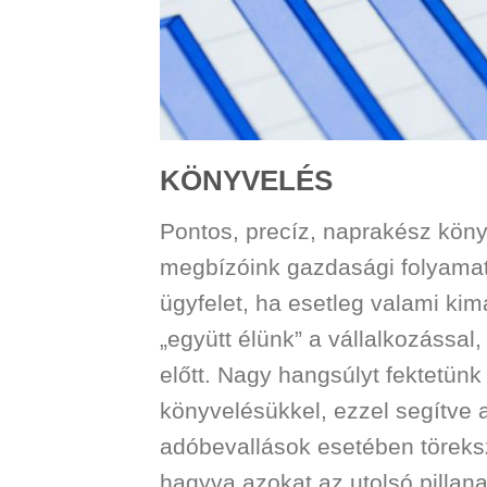
KÖNYVELÉS
Pontos, precíz, naprakész köny
megbízóink gazdasági folyamat
ügyfelet, ha esetleg valami kim
„együtt élünk” a vállalkozássa
előtt. Nagy hangsúlyt fektetü
könyvelésükkel, ezzel segítve a
adóbevallások esetében töreksz
hagyva azokat az utolsó pillana