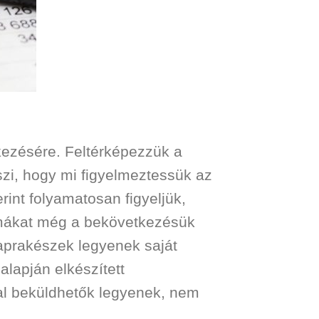
lkezésére. Feltérképezzük a
zi, hogy mi figyelmeztessük az
rint folyamatosan figyeljük,
lémákat még a bekövetkezésük
aprakészek legyenek saját
alapján elkészített
pal beküldhetők legyenek, nem