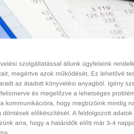
velési szolgáltatással állunk ügyfeleink rende
ait, megértve azok működését. Ez lehetővé tes
aradt az átadott könyvelési anyagból. Igény sze
l, felismerve és megelőzve a lehetséges prob
nk a kommunikációra, hogy megbízóink mindig n
 döntések előkészítését. A feldolgozott adatok 
ünk arra, hogy a határidők előtt már 3-4 nap
tra.