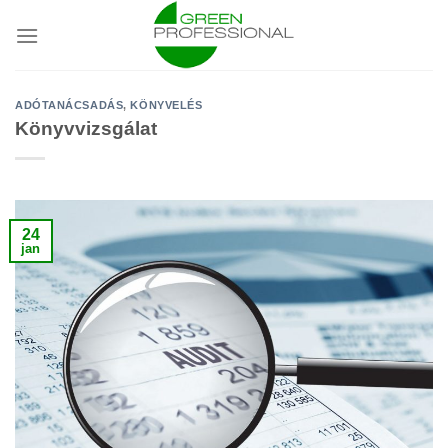
Skip
to
content
ADÓTANÁCSADÁS
,
KÖNYVELÉS
Könyvvizsgálat
24
jan