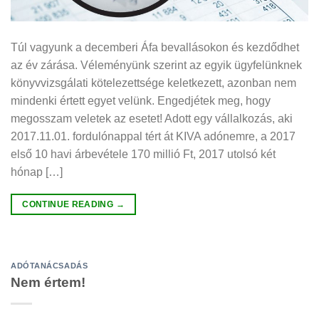
Túl vagyunk a decemberi Áfa bevallásokon és kezdődhet
az év zárása. Véleményünk szerint az egyik ügyfelünknek
könyvvizsgálati kötelezettsége keletkezett, azonban nem
mindenki értett egyet velünk. Engedjétek meg, hogy
megosszam veletek az esetet! Adott egy vállalkozás, aki
2017.11.01. fordulónappal tért át KIVA adónemre, a 2017
első 10 havi árbevétele 170 millió Ft, 2017 utolsó két
hónap […]
CONTINUE READING
→
ADÓTANÁCSADÁS
Nem értem!